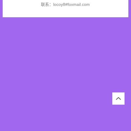
联系：locoy8#foxmail.com